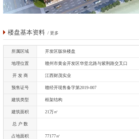
楼盘基本资料
/
更多
所属区域
开发区版块楼盘
地理位置
赣州市黄金开发区华坚北路与紫荆路交叉口
开 发 商
江西财茂实业
预售证号
赣经开现售备字第2019-007
建筑类型
框架结构
建筑面积
21万㎡
总 户 数
占地面积
77177㎡