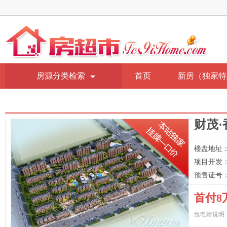
房源分类检索
首页
新房（独家特
财茂
楼盘地址
项目开发
预售证号：
首付8
致电请说明：