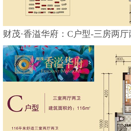
财茂·香溢华府：C户型-三房两厅