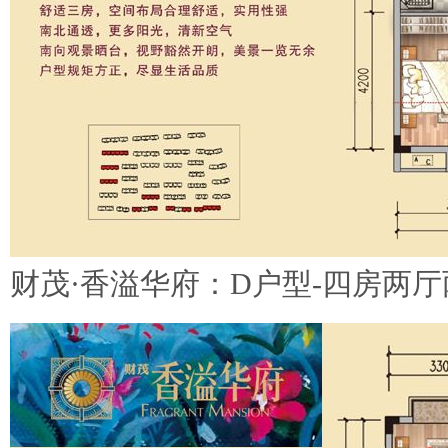
财茂·香溢华府：D户型-四房两厅