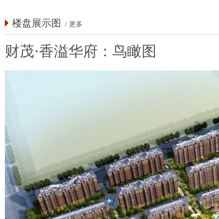
楼盘展示图
/
更多
财茂·香溢华府：鸟瞰图