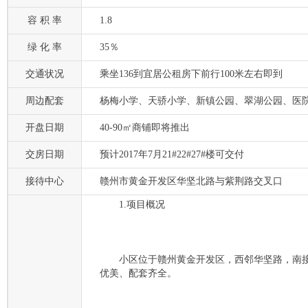
容 积 率
1.8
绿 化 率
35％
交通状况
乘坐136到宜居公租房下前行100米左右即到
周边配套
杨梅小学、天骄小学、新镇公园、翠湖公园、医
开盘日期
40-90㎡商铺即将推出
交房日期
预计2017年7月21#22#27#楼可交付
接待中心
赣州市黄金开发区华坚北路与紫荆路交叉口
1.项目概况
小区位于赣州黄金开发区，西邻华坚路，南接
优美、配套齐全。