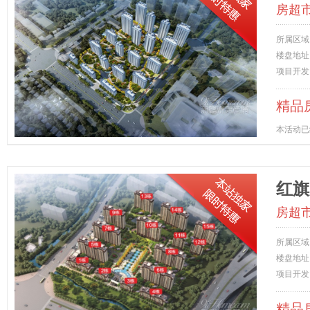
房超
所属区域
楼盘地址
项目开发
精品
本活动已
红旗
房超
所属区域
楼盘地址
项目开发
精品