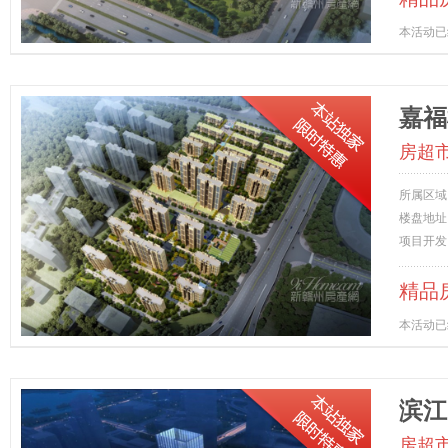
本活动已
嘉福
房超
所属区域
楼盘地址
项目开发
精品
本活动已
滨江
房超