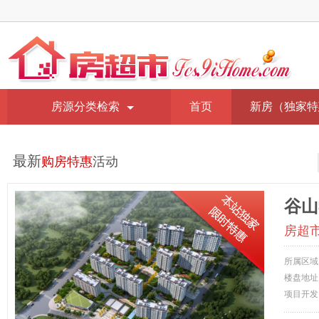
房源分类检索
首页
新房（独家特
最新
购房特惠
活动
谷山
房超
所属区域
楼盘地址
项目开发