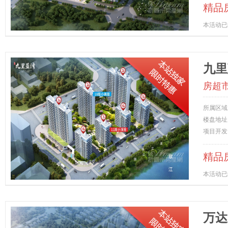
精品
本活动已
九里
房超
所属区域
楼盘地址
项目开发
精品
本活动已
万达