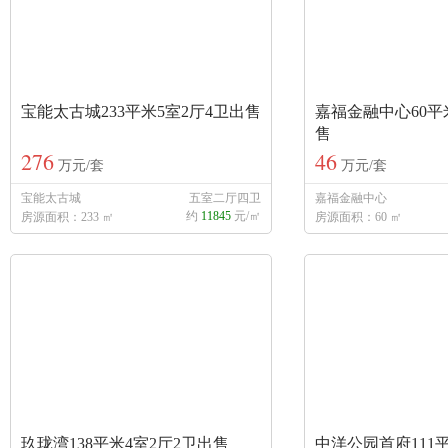
宝能太古城233平米5室2厅4卫出售
嘉福金融中心60平
售
276
46
万元/套
万元/套
宝能太古城
五室二厅四卫
嘉福金融中心
约
11845
元/㎡
房源面积：233 ㎡
房源面积：60 ㎡
玖珑湾138平米4室2厅2卫出售
中洋公园首府111