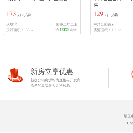
售
173
129
万元/套
万元/套
玖珑湾
四室二厅二卫
中洋公园首府
约
12536
元/㎡
房源面积：138 ㎡
房源面积：111 ㎡
新房立享优惠
新盘分销房源均为直接与开发商
洽谈的真实最大让利房源。
增值
Cop