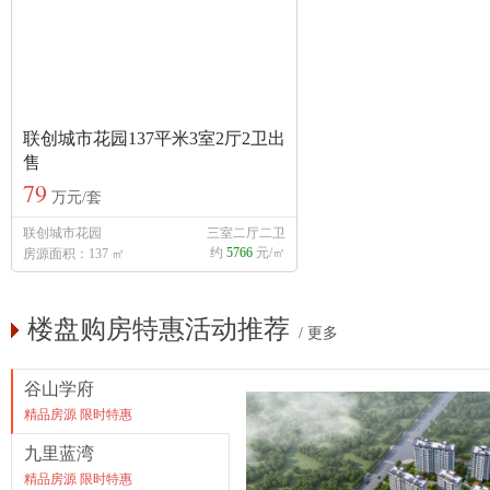
联创城市花园137平米3室2厅2卫出
售
79
万元/套
联创城市花园
三室二厅二卫
约
5766
元/㎡
房源面积：137 ㎡
楼盘购房特惠活动推荐
/
更多
谷山学府
精品房源 限时特惠
九里蓝湾
精品房源 限时特惠