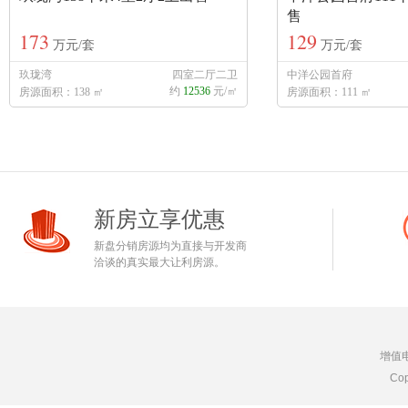
售
173
129
万元/套
万元/套
玖珑湾
四室二厅二卫
中洋公园首府
约
12536
元/㎡
房源面积：138 ㎡
房源面积：111 ㎡
新房立享优惠
新盘分销房源均为直接与开发商
洽谈的真实最大让利房源。
增值
Cop