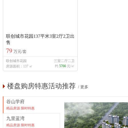
联创城市花园137平米3室2厅2卫出
售
79
万元/套
联创城市花园
三室二厅二卫
约
5766
元/㎡
房源面积：137 ㎡
楼盘购房特惠活动推荐
/
更多
谷山学府
精品房源 限时特惠
九里蓝湾
精品房源 限时特惠