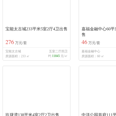
宝能太古城233平米5室2厅4卫出售
嘉福金融中心60平
售
276
46
万元/套
万元/套
宝能太古城
五室二厅四卫
嘉福金融中心
约
11845
元/㎡
房源面积：233 ㎡
房源面积：60 ㎡
玖珑湾138平米4室2厅2卫出售
中洋公园首府111