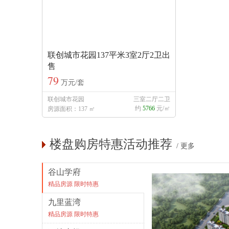
联创城市花园137平米3室2厅2卫出
售
79
万元/套
联创城市花园
三室二厅二卫
约
5766
元/㎡
房源面积：137 ㎡
楼盘购房特惠活动推荐
/
更多
谷山学府
精品房源 限时特惠
九里蓝湾
精品房源 限时特惠