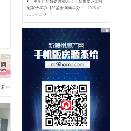
重塑佳新好房新标准！佳新集团东山桂
冠双子星项目品鉴会圆满举办！
2025-07-
11 14:41:48
动
多 >>