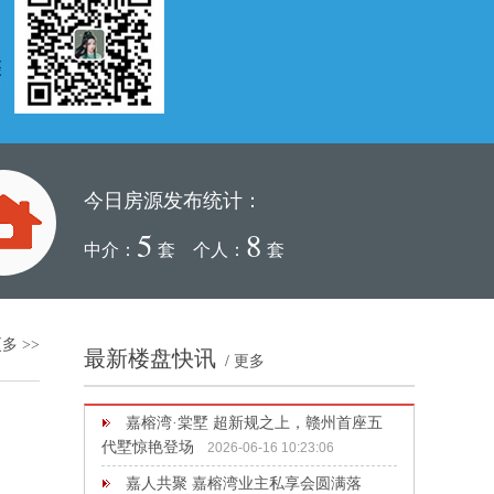
今日房源发布统计：
5
8
中介：
套 个人：
套
多 >>
最新楼盘快讯
/
更多
嘉榕湾·棠墅 超新规之上，赣州首座五
代墅惊艳登场
2026-06-16 10:23:06
嘉人共聚 嘉榕湾业主私享会圆满落