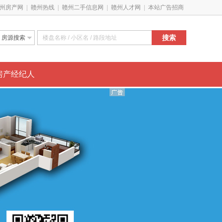
州房产网
|
赣州热线
|
赣州二手信息网
|
赣州人才网
|
本站广告招商
搜索
房源搜索
新房特惠
搜经纪人
房产经纪人