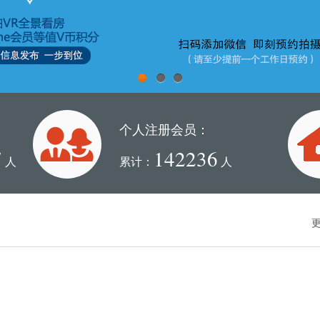
1
2
3
个人注册会员：
7
142236
人
累计：
人
更