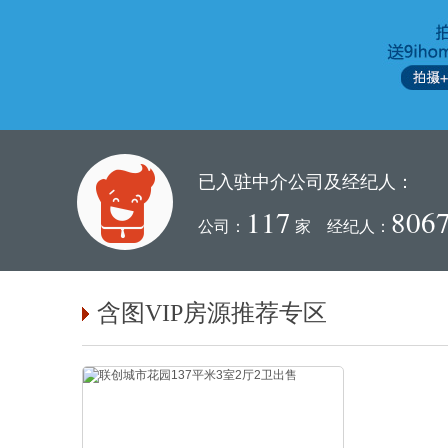
已入驻中介公司及经纪人：
117
806
公司：
家 经纪人：
含图VIP房源推荐专区