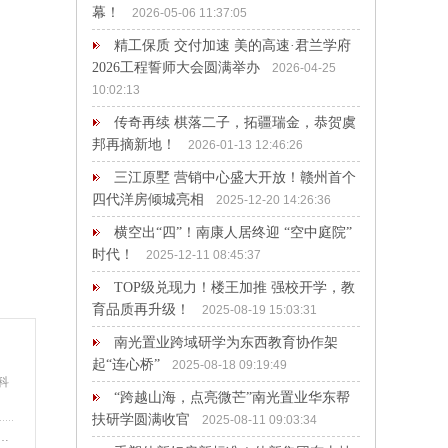
幕！
2026-05-06 11:37:05
精工保质 交付加速 美的高速·君兰学府
2026工程誓师大会圆满举办
2026-04-25
10:02:13
传奇再续 棋落二子，拓疆瑞金，恭贺虞
邦再摘新地！
2026-01-13 12:46:26
三江原墅 营销中心盛大开放！赣州首个
四代洋房倾城亮相
2025-12-20 14:26:36
横空出“四”！南康人居终迎 “空中庭院”
时代！
2025-12-11 08:45:37
TOP级兑现力！楼王加推 强校开学，教
育品质再升级！
2025-08-19 15:03:31
南光置业跨域研学为东西教育协作架
起“连心桥”
2025-08-18 09:19:49
科
“跨越山海，点亮微芒”南光置业华东帮
扶研学圆满收官
2025-08-11 09:03:34
赣州中恒唐龙房地产开发有限公司