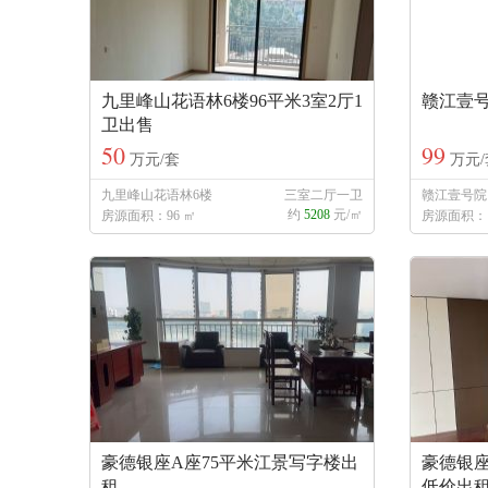
九里峰山花语林6楼96平米3室2厅1
赣江壹号
卫出售
50
99
万元/套
万元/
九里峰山花语林6楼
三室二厅一卫
赣江壹号院
约
5208
元/㎡
房源面积：96 ㎡
房源面积：1
豪德银座A座75平米江景写字楼出
豪德银座
租
低价出