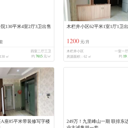
院130平米4室2厅3卫出售
木栏井小区62平米1室1厅1卫
1200
套
元/月
四室二厅三卫
木栏井小区
一室一
约
7615
元/㎡
约
19
30 ㎡
房源面积：62 ㎡
A座85平米带装修写字楼
249万！九里峰山一期 联排东
租
业主诚售就一套