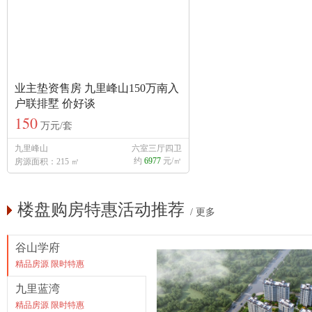
业主垫资售房 九里峰山150万南入
户联排墅 价好谈
150
万元/套
九里峰山
六室三厅四卫
约
6977
元/㎡
房源面积：215 ㎡
楼盘购房特惠活动推荐
/
更多
谷山学府
精品房源 限时特惠
九里蓝湾
精品房源 限时特惠