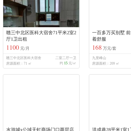
赣三中北区医科大宿舍71平米2室2
一百多万买别墅 前
厅1卫出租
着舒服
1100
168
元/月
万元/套
赣三中北区医科大宿舍
二室二厅一卫
九里峰山
约
15
元/㎡
房源面积：71 ㎡
房源面积：209 ㎡
水游城x公域天虹商场门口两层店
洪成巷28平米1室