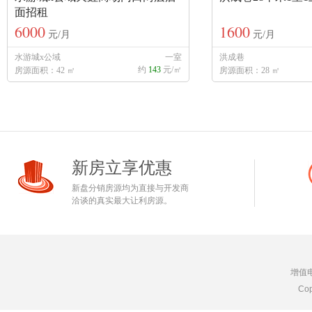
面招租
6000
1600
元/月
元/月
水游城x公域
一室
洪成巷
约
143
元/㎡
房源面积：42 ㎡
房源面积：28 ㎡
新房立享优惠
新盘分销房源均为直接与开发商
洽谈的真实最大让利房源。
增值
Cop