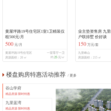
黄屋坪路19号住宅区1室1卫精装仅
业主垫资售房 九里
租500元/月
户联排墅 价好谈
500
150
元/月
万元/套
黄屋坪路19号住宅区
一室零厅一卫
九里峰山
约
25
元/㎡
房源面积：20 ㎡
房源面积：215 ㎡
楼盘购房特惠活动推荐
/
更多
谷山学府
精品房源 限时特惠
九里蓝湾
精品房源 限时特惠