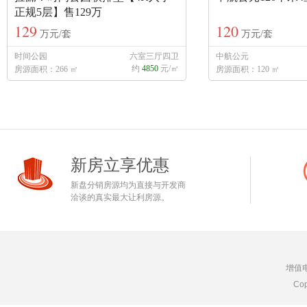
正规5层】售129万
129
120
万元/套
万元/套
时间公园
六室三厅四卫
中航公元
约
4850
元/㎡
房源面积：266 ㎡
房源面积：120 ㎡
新房立享优惠
新盘分销房源均为直接与开发商
洽谈的真实最大让利房源。
增值
Cop