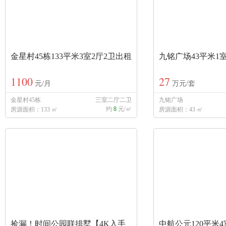
金星村45栋133平米3室2厅2卫出租
九铭广场43平米1
1100
27
元/月
万元/套
金星村45栋
三室二厅二卫
九铭广场
约
8
元/㎡
房源面积：133 ㎡
房源面积：43 ㎡
捡漏！时间公园联排墅【4K入手
中航公元120平米4