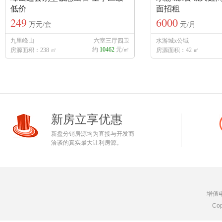
低价
面招租
249
6000
万元/套
元/月
九里峰山
六室三厅四卫
水游城x公域
约
10462
元/㎡
房源面积：238 ㎡
房源面积：42 ㎡
新房立享优惠
新盘分销房源均为直接与开发商
洽谈的真实最大让利房源。
增值
Cop