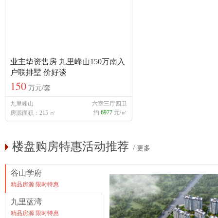
业主垫资售房 九里峰山150万南入
户联排墅 价好谈
150
万元/套
九里峰山
六室三厅四卫
约
6977
元/㎡
房源面积：215 ㎡
楼盘购房特惠活动推荐
/
更多
谷山学府
精品房源 限时特惠
九里蓝湾
精品房源 限时特惠