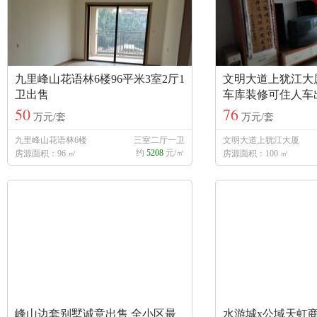
九里峰山花语林6楼96平米3室2厅1
文明大道上犹江大
卫出售
车库装修可住人车
50
76
万元/套
万元/套
九里峰山花语林6楼
三室二厅一卫
文明大道上犹江大厦
约
5208
元/㎡
房源面积：96 ㎡
房源面积：100 ㎡
峰山边套别墅诚意出售 全小区最
水游城x公域天虹