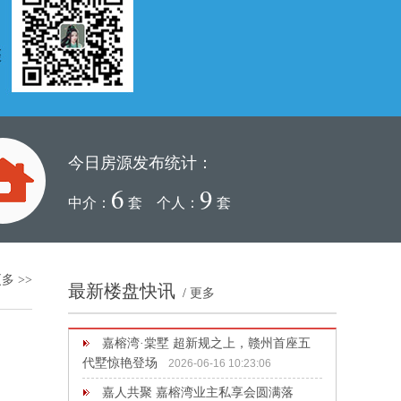
今日房源发布统计：
6
9
中介：
套 个人：
套
多 >>
最新楼盘快讯
/
更多
嘉榕湾·棠墅 超新规之上，赣州首座五
代墅惊艳登场
2026-06-16 10:23:06
嘉人共聚 嘉榕湾业主私享会圆满落