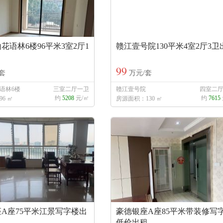
花语林6楼96平米3室2厅1
赣江壹号院130平米4室2厅3卫
99
套
万元/套
语林6楼
三室二厅一卫
赣江壹号院
四室二
约
5208
元/㎡
约
7615
6 ㎡
房源面积：130 ㎡
A座75平米江景写字楼出
豪德银座A座85平米带装修写
低价出租