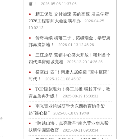
幕！
2026-05-06 11:37:05
精工保质 交付加速 美的高速·君兰学府
2026工程誓师大会圆满举办
2026-04-25
10:02:13
传奇再续 棋落二子，拓疆瑞金，恭贺虞
邦再摘新地！
2026-01-13 12:46:26
三江原墅 营销中心盛大开放！赣州首个
四代洋房倾城亮相
2025-12-20 14:26:36
横空出“四”！南康人居终迎 “空中庭院”
时代！
2025-12-11 08:45:37
TOP级兑现力！楼王加推 强校开学，教
育品质再升级！
2025-08-19 15:03:31
南光置业跨域研学为东西教育协作架
起“连心桥”
2025-08-18 09:19:49
科
“跨越山海，点亮微芒”南光置业华东帮
扶研学圆满收官
2025-08-11 09:03:34
赣州中恒唐龙房地产开发有限公司