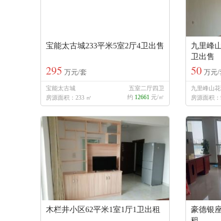
宝能太古城233平米5室2厅4卫出售
九里峰山
卫出售
295
50
万元/套
万元/
宝能太古城
五室二厅四卫
九里峰山花
约
12661
元/㎡
房源面积：233 ㎡
房源面积：9
木栏井小区62平米1室1厅1卫出租
豪德银座
租