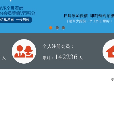
1
2
3
个人注册会员：
7
142236
人
累计：
人
更