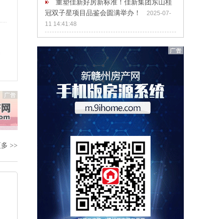
重塑佳新好房新标准！佳新集团东山桂
冠双子星项目品鉴会圆满举办！
2025-07-
11 14:41:48
动
多 >>