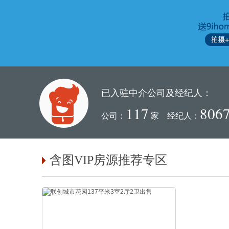
已入驻中介公司及经纪人：
117
806
公司：
家 经纪人：
含图VIP房源推荐专区