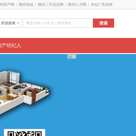
州房产网
|
赣州热线
|
赣州二手信息网
|
赣州人才网
|
本站广告招商
搜索
房源搜索
新房特惠
搜经纪人
房产经纪人