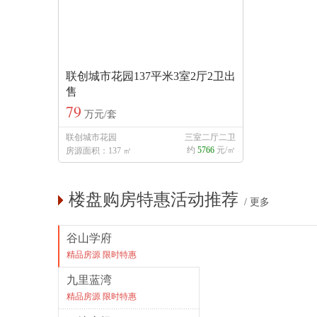
联创城市花园137平米3室2厅2卫出
售
79
万元/套
联创城市花园
三室二厅二卫
约
5766
元/㎡
房源面积：137 ㎡
楼盘购房特惠活动推荐
/
更多
谷山学府
精品房源 限时特惠
九里蓝湾
精品房源 限时特惠